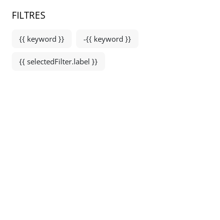
FILTRES
{{ keyword }}
-{{ keyword }}
{{ selectedFilter.label }}
Jura