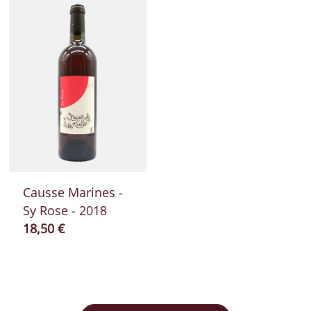
Causse Marines -
Sy Rose - 2018
Prix ​​actuel
18,50 €