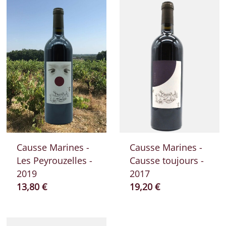
Causse Marines -
Causse Marines -
Les Peyrouzelles -
Causse toujours -
2019
2017
Prix ​​actuel
Prix ​​actuel
13,80 €
19,20 €