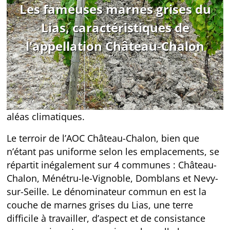
Les fameuses marnes grises du
Aujourd’hui ce sont Laurent et Christelle qui
prennent soin du domaine, et qui ont repris le
Lias, caractéristiques de
flambeau de leur père. Les vins sont exportés sur
l'appellation Château-Chalon
les plus belles tables du monde et il n’y a jamais
assez de production pour satisfaire la demande,
tant les rendements sont mesurés (30 à 35 hl par
hectare). De plus les récoltes récentes des années
2016 et 2017 ont été amputées suite à divers
aléas climatiques.
Le terroir de l’AOC Château-Chalon, bien que
n’étant pas uniforme selon les emplacements, se
répartit inégalement sur 4 communes : Château-
Chalon, Ménétru-le-Vignoble, Domblans et Nevy-
sur-Seille. Le dénominateur commun en est la
couche de marnes grises du Lias, une terre
difficile à travailler, d’aspect et de consistance