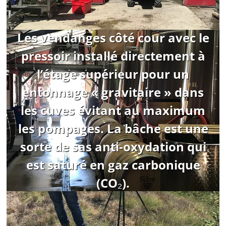
Les vendanges côté cour avec le
pressoir installé directement à
l’étage supérieur pour un
entonnage « gravitaire » dans
les cuves évitant au maximum
les pompages. La bâche est une
sorte de sas anti-oxydation qui
est saturé en gaz carbonique
(CO₂).