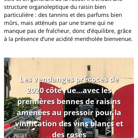
structure organoleptique du raisin bien
particulière : des tannins et des parfums bien
mûrs, mais atténués par une trame qui ne
manque pas de fraîcheur, donc d’équilibre, grâce
à la présence d’une acidité mentholée bienvenue.
Les vendanges précoces de
2020 côté rue…avec les
premières bennes de raisins
amenées au pressoir pour la
vinification des vins blancs et
des rosés