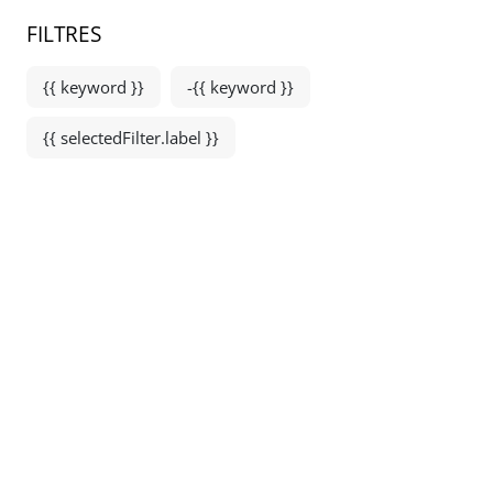
FILTRES
{{ keyword }}
-{{ keyword }}
{{ selectedFilter.label }}
Alsace