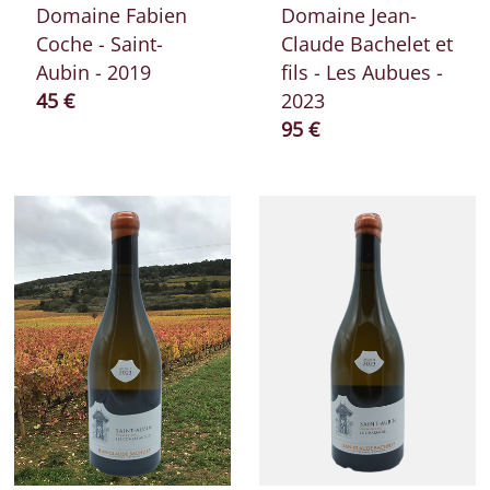
Domaine Fabien
Domaine Jean-
Coche - Saint-
Claude Bachelet et
Aubin - 2019
fils - Les Aubues -
Prix ​​actuel
45 €
2023
Prix ​​actuel
95 €