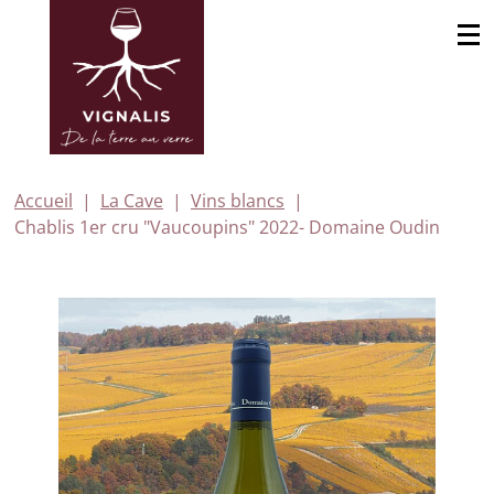
Accueil
La Cave
Vins blancs
Chablis 1er cru "Vaucoupins" 2022- Domaine Oudin