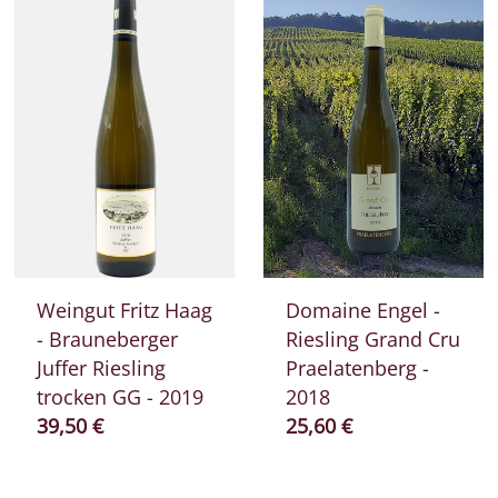
Weingut Fritz Haag
Domaine Engel -
- Brauneberger
Riesling Grand Cru
Juffer Riesling
Praelatenberg -
trocken GG - 2019
2018
Prix ​​actuel
Prix ​​actuel
39,50 €
25,60 €