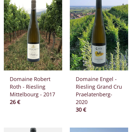
Domaine Robert
Domaine Engel -
Roth - Riesling
Riesling Grand Cru
Mittelbourg - 2017
Praelatenberg-
Prix ​​actuel
26 €
2020
Prix ​​actuel
30 €