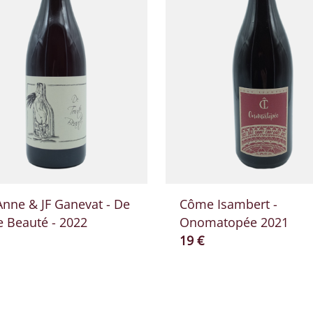
Anne & JF Ganevat - De
Côme Isambert -
e Beauté - 2022
Onomatopée 2021
​actuel
Prix ​​actuel
19 €