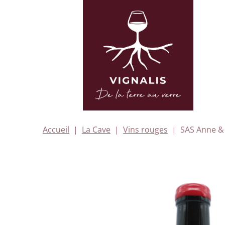
Accueil
La Cave
Vins rouges
SAS Anne & 