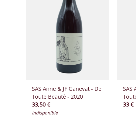
SAS Anne & JF Ganevat - De
SAS 
Toute Beauté - 2020
Tout
Prix ​​actuel
Prix ​
33,50 €
33 €
Indisponible