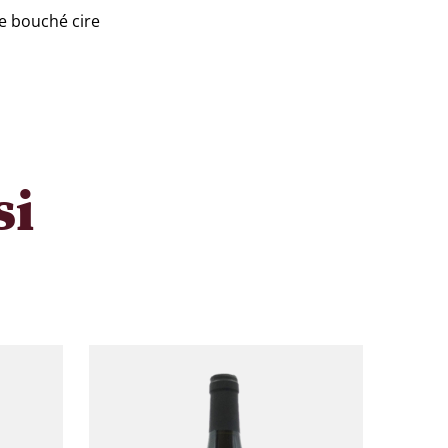
e bouché cire
si