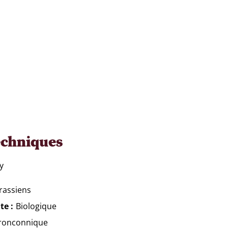
echniques
y
rassiens
te
Biologique
ronconnique