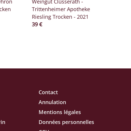
Dhron
Weingut Clüsserath -
ocken
Trittenheimer Apotheke
Riesling Trocken - 2021
Prix ​​actuel
39 €
Contact
Annulation
Mentions légales
in
Données personnelles