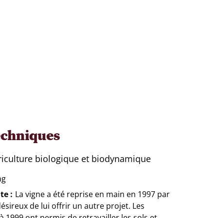
echniques
griculture biologique et biodynamique
ng
te
La vigne a été reprise en main en 1997 par
sireux de lui offrir un autre projet. Les
 1999 ont permis de retravailler les sols et