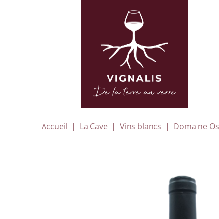
Accueil
La Cave
Vins blancs
Domaine Oste