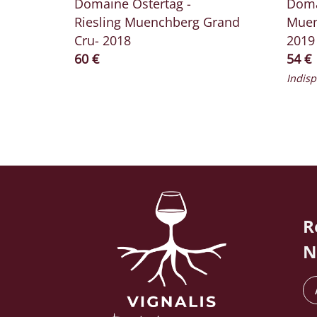
Domaine Ostertag -
Doma
Riesling Muenchberg Grand
Muen
Cru- 2018
2019
Prix ​​actuel
Prix ​
60 €
54 €
Indisp
R
N