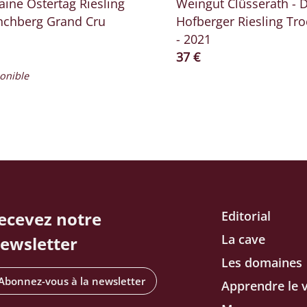
ine Ostertag Riesling
Weingut Clüsserath - 
chberg Grand Cru
Hofberger Riesling Tr
- 2021
​actuel
Prix ​​actuel
37 €
onible
ecevez notre
Editorial
La cave
ewsletter
Les domaines
Abonnez-vous à la newsletter
Apprendre le v