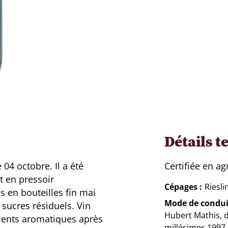
Détails t
 04 octobre. Il a été
Certifiée en a
t en pressoir
Cépages
Riesli
s en bouteilles fin mai
Mode de condui
 sucres résiduels. Vin
Hubert Mathis, dé
éments aromatiques après
millésimes 1997 à