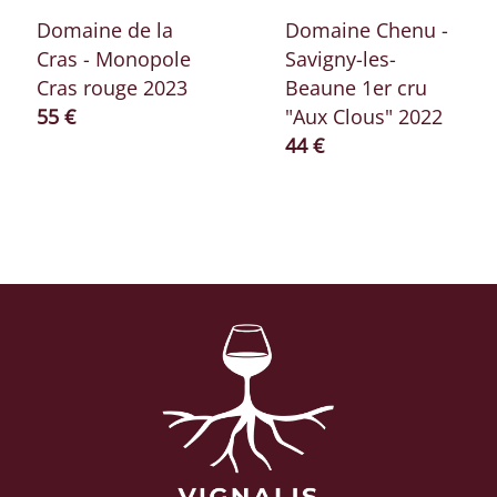
Domaine de la
Domaine Chenu -
Cras - Monopole
Savigny-les-
Cras rouge 2023
Beaune 1er cru
Prix ​​actuel
55 €
"Aux Clous" 2022
Prix ​​actuel
44 €