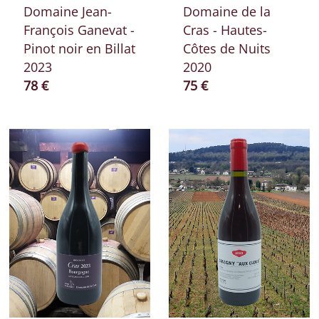
Domaine Jean-
Domaine de la
François Ganevat -
Cras - Hautes-
Pinot noir en Billat
Côtes de Nuits
2023
2020
Prix ​​actuel
Prix ​​actuel
78 €
75 €