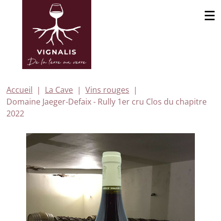
Accueil
La Cave
Vins rouges
Domaine Jaeger-Defaix - Rully 1er cru Clos du chapitre
2022