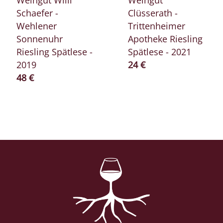
Schaefer -
Clüsserath -
Wehlener
Trittenheimer
Sonnenuhr
Apotheke Riesling
Riesling Spätlese -
Spätlese - 2021
Prix ​​actuel
2019
24 €
Prix ​​actuel
48 €