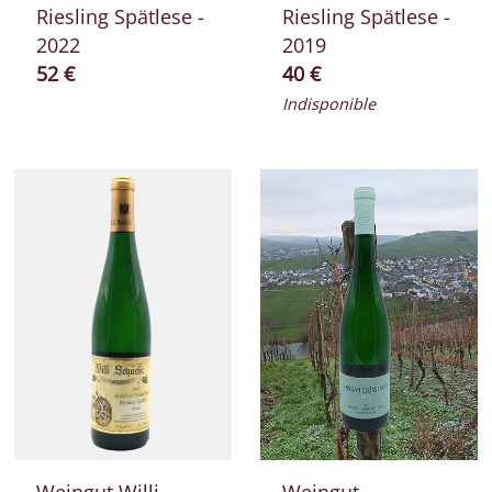
Riesling Spätlese -
Riesling Spätlese -
2022
2019
Prix ​​actuel
Prix ​​actuel
52 €
40 €
Indisponible
Weingut Willi
Weingut