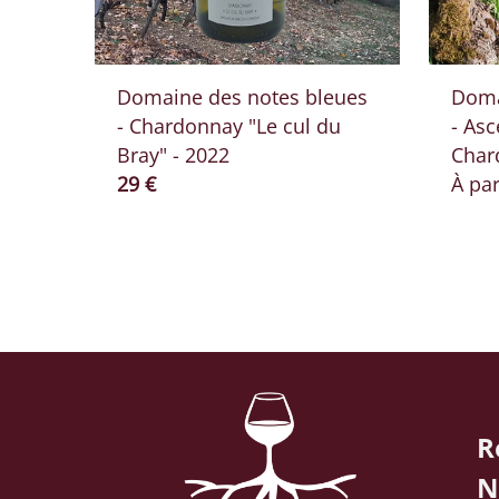
Domaine des notes bleues
Doma
- Chardonnay "Le cul du
- Asc
Bray" - 2022
Char
Prix ​​actuel
29 €
À par
R
N