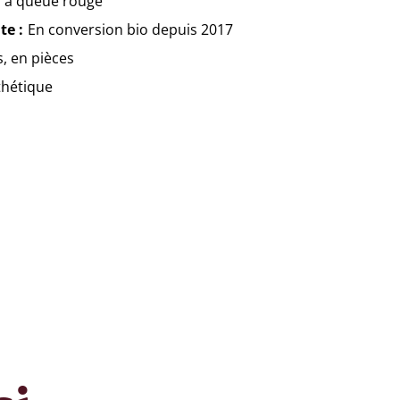
 à queue rouge
te
En conversion bio depuis 2017
s, en pièces
thétique