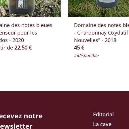
ine des notes bleues
Domaine des notes bl
enseur pour les
- Chardonnay Oxydatif
dos - 2020
Nouvelles" - 2018
Prix ​​actuel
Prix ​​actuel
tir de
22,50 €
45 €
Indisponible
ecevez notre
Editorial
La cave
ewsletter