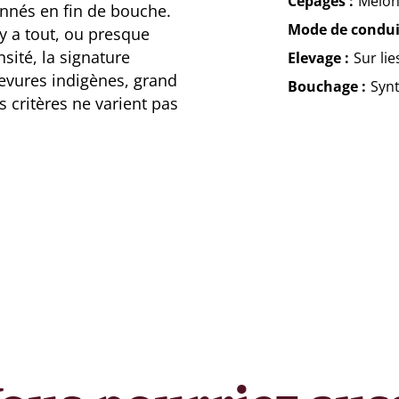
Cépages
Melon
nnés en fin de bouche.
Mode de condui
 y a tout, ou presque
nsité, la signature
Elevage
Sur lie
levures indigènes, grand
Bouchage
Syn
es critères ne varient pas