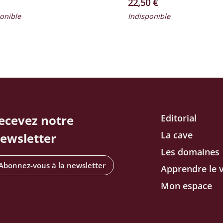
​actuel
Prix ​​actuel
22,50 €
onible
Indisponible
ecevez notre
Editorial
La cave
ewsletter
Les domaines
Abonnez-vous à la newsletter
Apprendre le v
Mon espace