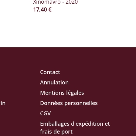
Xinomavro - 2020
Prix ​​actuel
17,40 €
Contact
Annulation
Mentions légales
in
Données personnelles
CGV
Emballages d'expédition et
frais de port