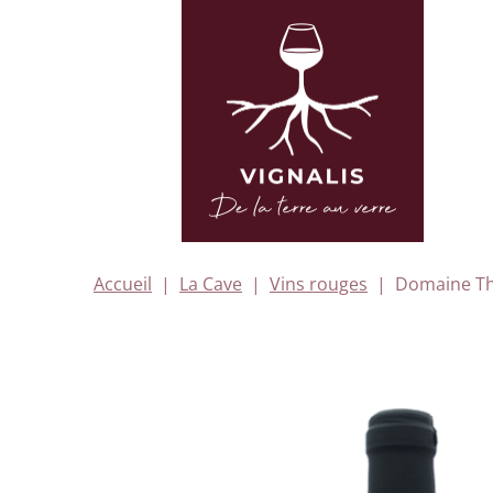
Accueil
La Cave
Vins rouges
Domaine Th