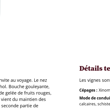
Détails t
 invite au voyage. Le nez
Les vignes son
thol. Bouche gouleyante,
Cépages
Xinom
e gelée de fruits rouges,
Mode de condui
i vient du maintien des
calcaires, schiste
n seconde partie de