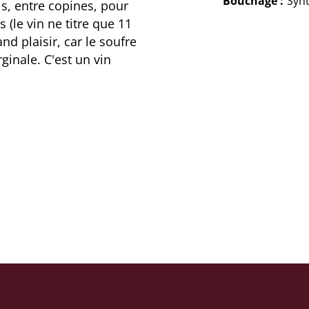
Bouchage
Syn
mis, entre copines, pour
 (le vin ne titre que 11
d plaisir, car le soufre
inale. C'est un vin