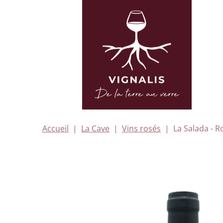
Accueil
La Cave
Vins rosés
La Salada - R